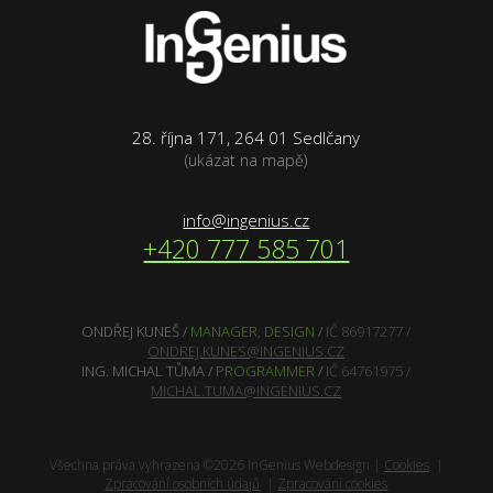
28. října 171, 264 01 Sedlčany
(ukázat na mapě)
info@ingenius.cz
+420 777 585 701
ONDŘEJ KUNEŠ /
MANAGER, DESIGN
/
IČ 86917277 /
ONDREJ.KUNES@INGENIUS.CZ
ING. MICHAL TŮMA /
PROGRAMMER
/
IČ 64761975 /
MICHAL.TUMA@INGENIUS.CZ
Všechna práva vyhrazena ©
2026 InGenius Webdesign |
Cookies
|
Zpracování osobních údajů
|
Zpracování cookies