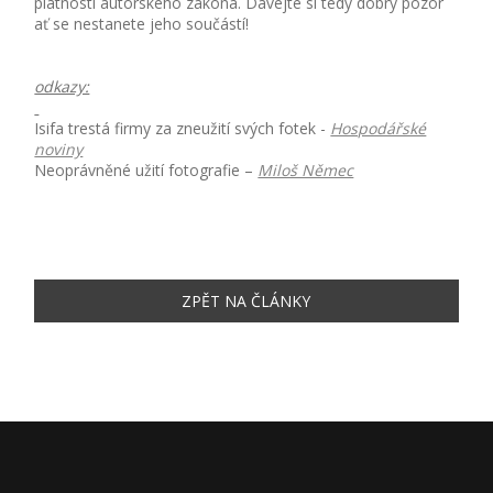
platnosti autorského zákona. Dávejte si tedy dobrý pozor
ať se nestanete jeho součástí!
odkazy:
Isifa trestá firmy za zneužití svých fotek -
Hospodářské
noviny
Neoprávněné užití fotografie –
Miloš Němec
ZPĚT NA ČLÁNKY