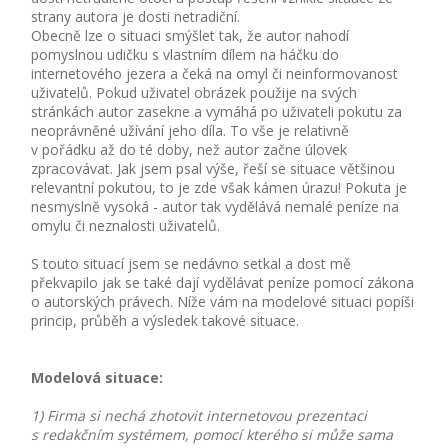
strany autora je dosti netradiční.
Obecně lze o situaci smýšlet tak, že autor nahodí
pomyslnou udičku s vlastním dílem na háčku do
internetového jezera a čeká na omyl či neinformovanost
uživatelů. Pokud uživatel obrázek použije na svých
stránkách autor zasekne a vymáhá po uživateli pokutu za
neoprávněné užívání jeho díla. To vše je relativně
v pořádku až do té doby, než autor začne úlovek
zpracovávat. Jak jsem psal výše, řeší se situace většinou
relevantní pokutou, to je zde však kámen úrazu! Pokuta je
nesmyslně vysoká - autor tak vydělává nemalé peníze na
omylu či neznalosti uživatelů.
S touto situací jsem se nedávno setkal a dost mě
překvapilo jak se také dají vydělávat peníze pomocí zákona
o autorských právech. Níže vám na modelové situaci popíši
princip, průběh a výsledek takové situace.
Modelová situace:
1) Firma si nechá zhotovit internetovou prezentaci
s redakčním systémem, pomocí kterého si může sama