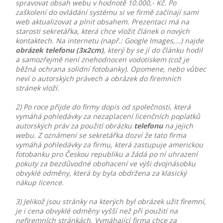
spravovat obsah webu v hodnotě 10.000,- Kč. Po
zaškolení do ovládání systému si ve firmě začínají sami
web aktualizovat a plnit obsahem. Prezentaci má na
starosti sekretářka, která chce vložit článek o nových
kontaktech. Na internetu (např.: Google Images,…) najde
obrázek telefonu
(3x2cm)
, který by se jí do článku hodil
a samozřejmě není znehodnocen vodotiskem (což je
běžná ochrana solidní fotobanky). Opomene, nebo vůbec
neví o autorských právech a obrázek do firemních
stránek vloží.
2) Po roce přijde do firmy dopis od společnosti, která
vymáhá pohledávky za nezaplacení licenčních poplatků
autorských práv za použití obrázku
telefonu
na jejich
webu. Z oznámení se sekretářka dozví že tato firma
vymáhá pohledávky za firmu, která zastupuje americkou
fotobanku pro Českou republiku a žádá po ní uhrazení
pokuty za bezdůvodné obohacení ve výši dvojnásobku
obvyklé odměny, která by byla obdržena za klasický
nákup licence.
3) Jelikož jsou stránky na kterých byl obrázek užit firemní,
je i cena obvyklé odměny vyšší než při použití na
nefiremních stránkách. Vymáhající firma chce za