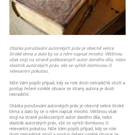
Otázka porušování autorských práv je obecně velice
široké téma a dalo by se o něm napsat mnoho. Většinou
však stojí na straně poškozených autor daného díla, nebo
vlastník autorských práv, vše se vyřeší domluvou či
relevantní pokutou.
Níže Vám popíši případ, kdy se role dosti netradičně otočí a
postup řešení vzniklé situace ze strany autora je dosti
netradiční.
Otázka porušování autorských práv je obecně velice široké
téma a dalo by se o něm napsat mnoho. Většinou však
stojí na straně poškozených autor daného díla, nebo
vlastník autorských práv, vše se vyřeší domluvou či
relevantní pokutou. Níže Vám popíši případ, kdy se role
dosti netradičně otočí a postup řešení vzniklé situace ze