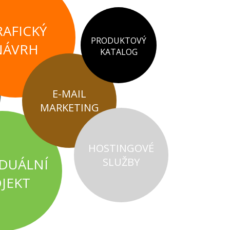
AFICKÝ
PRODUKTOVÝ
NÁVRH
KATALOG
E-MAIL
MARKETING
HOSTINGOVÉ
IDUÁLNÍ
SLUŽBY
JEKT