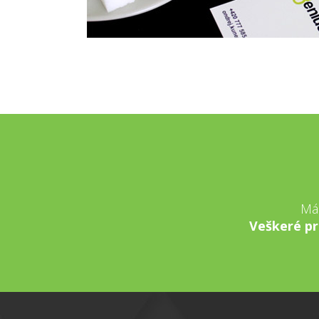
Má
Veškeré pr