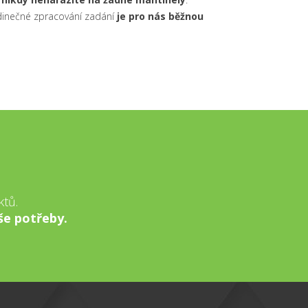
dinečné zpracování zadání
je pro nás běžnou
E
ktů.
še potřeby.