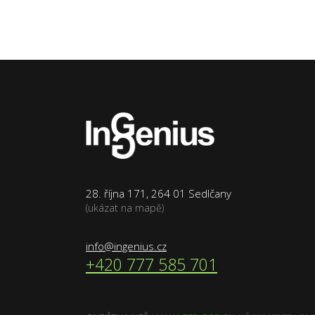
28. října 171, 264 01 Sedlčany
(ukázat na mapě)
info@ingenius.cz
+420 777 585 701