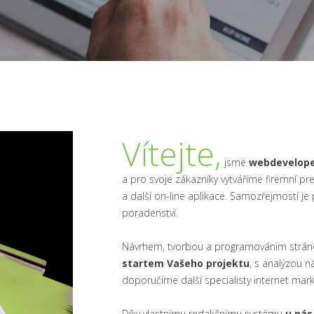
Vítejte,
jsme
webdevelope
a pro svoje zákazníky vytváříme firemní p
a další on-line aplikace. Samozřejmostí je
poradenství.
Návrhem, tvorbou a programováním stráne
startem Vašeho projektu
, s analýzou n
doporučíme další specialisty internet mark
Díky vlastnímu redakčnímu systému
u nás