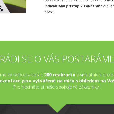
Individuální přístup k zákazníkovi
a je
praxí
.
RÁDI SE O VÁS POSTARÁM
me za sebou více jak
200 realizací
individuálních proje
ezentace jsou vytvářené na míru s ohledem na Va
Prohlédněte si naše spokojené zákazníky...