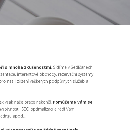
ři s mnoha zkušenostmi
. Sídlíme v Sedlčanech
rezentace, interentové obchody, rezervační systémy
 pro nás i zřízení veškerých podpůrných služeb a
k však naše práce nekončí.
Pomůžeme Vám se
ávštěvnosti, SEO optimalizací a rádi Vám
etingu apod...
 nikdy nenarazíte na žádné mantinely
.